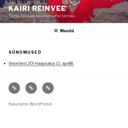
Liigu
KAIRI REINVEE
sisu
Tantsuõpetaja, koreograaf ja tantsija
juurde
Menüü
SÜNDMUSED
Iiriseõied 20! Haapsalus 11. aprillil.
Tantsutunnid
Kontakt
Sündmused
Kasutame WordPressi