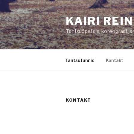
Liigu
sisu
KAIRI REI
juurde
Tantsuõpetaja, koreograaf ja 
Tantsutunnid
Kontakt
KONTAKT