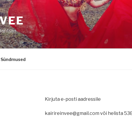
NVEE
tantsija
Sündmused
Kirjuta e-posti aadressile
kairireinvee@gmail.com või helista 53